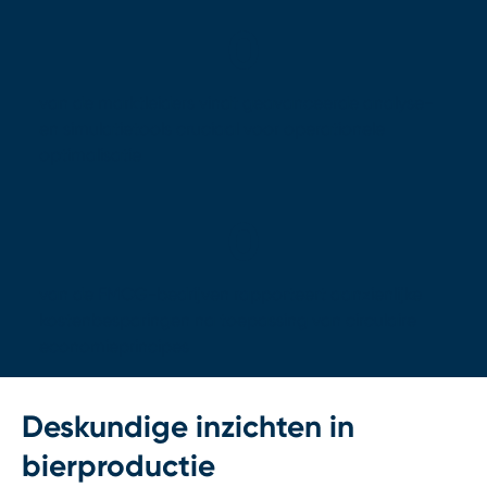
0
van de marktleiders vindt geavanceerde analyse-
en simulatietools cruciaal voor operationele
optimalisatie
0
van de FMCG-bedrijven rapporteert aanzienlijke
kostenbesparingen na toepassing van circulaire
economieprincipes
Deskundige inzichten in
bierproductie