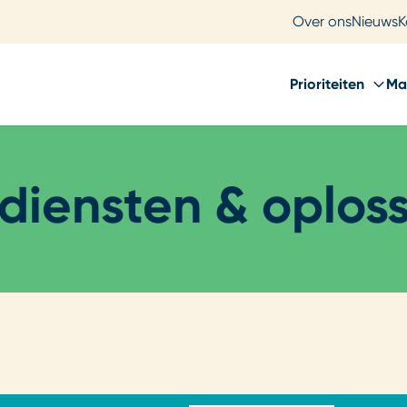
Over ons
Nieuws
K
Prioriteiten
Ma
diensten & oplos
Loading...