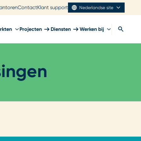
antoren
Contact
Klant support
Nederlandse site
rkten
Projecten
Diensten
Werken bij
singen