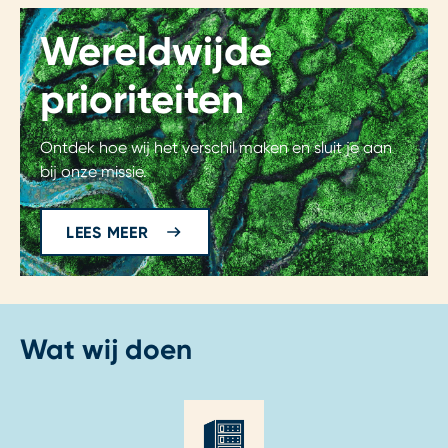
Wereldwijde
prioriteiten
Ontdek hoe wij het verschil maken en sluit je aan
bij onze missie.
LEES MEER
Wat wij doen