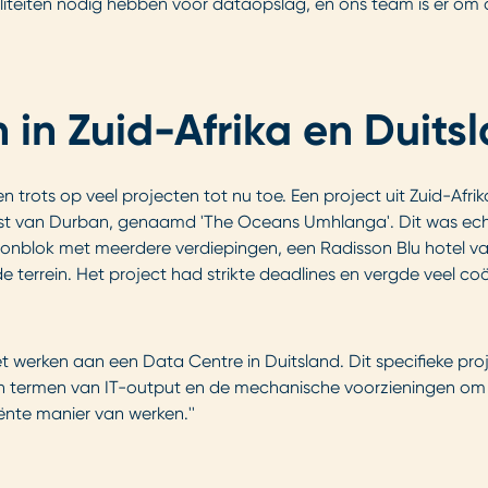
liteiten nodig hebben voor dataopslag, en ons team is er om de
 in Zuid-Afrika en Duits
en trots op veel projecten tot nu toe. Een project uit Zuid-Afr
van Durban, genaamd 'The Oceans Umhlanga'. Dit was echt 
blok met meerdere verdiepingen, een Radisson Blu hotel van
 terrein. Het project had strikte deadlines en vergde veel coö
s het werken aan een Data Centre in Duitsland. Dit specifieke
termen van IT-output en de mechanische voorzieningen om de f
ënte manier van werken.''