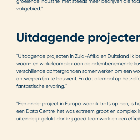
groeiende industrie, met steeds meer bedrijven die faci
vakgebied.''
Uitdagende projecten
''Uitdagende projecten in Zuid-Afrika en Duitsland Ik b
woon- en winkelcomplex aan de adembenemende kust 
verschillende achtergronden samenwerken om een woon
ontwerpen (en te bouwen). En dat allemaal op hetzelfde
fantastische ervaring.''
''Een ander project in Europa waar ik trots op ben, i
een Data Centre, het was extreem groot en complex in 
uiteindelijk gelukt dankzij goed teamwerk en een effici