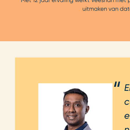
Met 12 jaar ervaring werkt Veeshan met ple
uitmaken van data
E
c
e
n