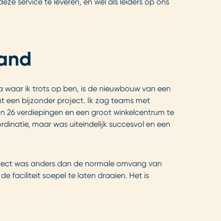
ze service te leveren, en wel als leiders op ons
land
ika waar ik trots op ben, is de nieuwbouw van een
een bijzonder project. Ik zag teams met
 26 verdiepingen en een groot winkelcentrum te
rdinatie, maar was uiteindelijk succesvol en een
 project was anders dan de normale omvang van
aciliteit soepel te laten draaien. Het is