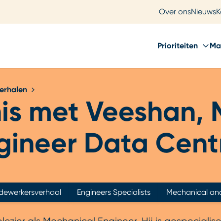
Over ons
Nieuws
K
Prioriteiten
Ma
erhalen
is met Veeshan, 
gineer Data Cent
ewerkersverhaal
Engineers Specialists
Mechanical and 