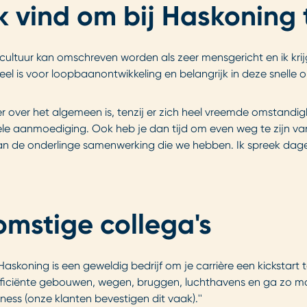
k vind om bij Haskoning
 De cultuur kan omschreven worden als zeer mensgericht en ik k
eel is voor loopbaanontwikkeling en belangrijk in deze snelle
 er over het algemeen is, tenzij er zich heel vreemde omstandig
le aanmoediging. Ook heb je dan tijd om even weg te zijn va
 van de onderlinge samenwerking die we hebben. Ik spreek dage
omstige collega's
Haskoning is een geweldig bedrijf om je carrière een kickstar
ficiënte gebouwen, wegen, bruggen, luchthavens en ga zo maa
ness (onze klanten bevestigen dit vaak).''