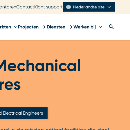
antoren
Contact
Klant support
Nederlandse site
rkten
Projecten
Diensten
Werken bij
Mechanical
res
Electrical Engineers