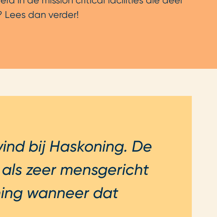
 in de mission critical facilities die deel
? Lees dan verder!
 vind bij Haskoning. De
als zeer mensgericht
uning wanneer dat