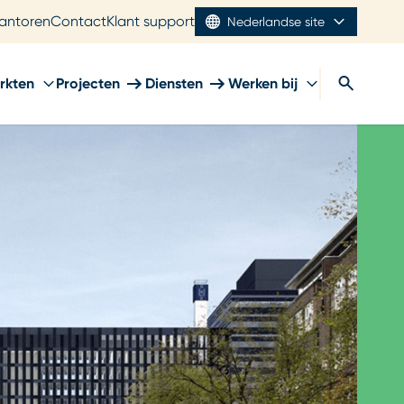
antoren
Contact
Klant support
Nederlandse site
rkten
Projecten
Diensten
Werken bij