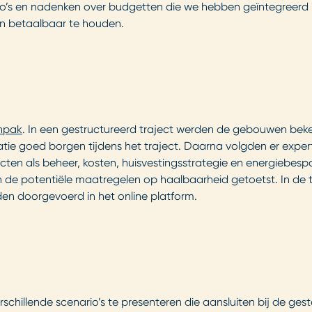
nario’s en nadenken over budgetten die we hebben geïntegree
 en betaalbaar te houden.
npak
. In een gestructureerd traject werden de gebouwen bek
ie goed borgen tijdens het traject. Daarna volgden er expert
en als beheer, kosten, huisvestingsstrategie en energiebespa
n de potentiële maatregelen op haalbaarheid getoetst. In de 
en doorgevoerd in het online platform.
hillende scenario’s te presenteren die aansluiten bij de geste