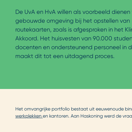
De UvA en HvA willen als voorbeeld dienen
gebouwde omgeving bij het opstellen van
routekaarten, zoals is afgesproken in het K
Akkoord. Het huisvesten van 90.000 stude
docenten en ondersteunend personeel in 
maakt dit tot een uitdagend proces.
Het omvangrijke portfolio bestaat uit eeuwenoude bin
werkplekken
en kantoren. Aan Haskoning werd de vraag