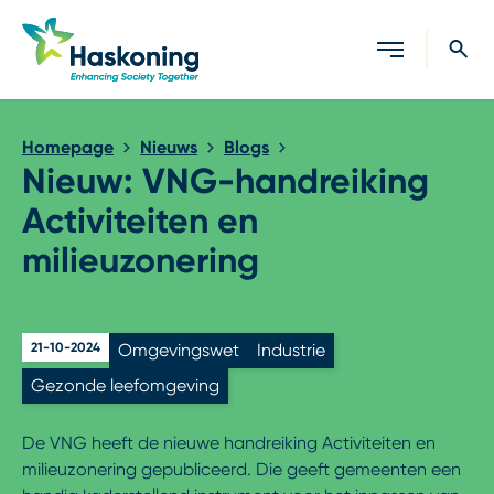
Sluiten
Homepage
Nieuws
Blogs
Nieuw: VNG-handreiking
Activiteiten en
milieuzonering
21-10-2024
Omgevingswet
Industrie
Gezonde leefomgeving
De VNG heeft de nieuwe handreiking Activiteiten en
milieuzonering gepubliceerd. Die geeft gemeenten een