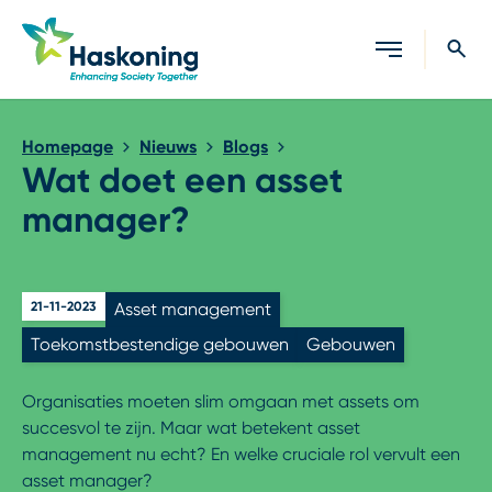
Sluiten
Homepage
Nieuws
Blogs
Wat doet een asset
manager?
21-11-2023
Asset management
Toekomstbestendige gebouwen
Gebouwen
Organisaties moeten slim omgaan met assets om
succesvol te zijn. Maar wat betekent asset
management nu echt? En welke cruciale rol vervult een
asset manager?