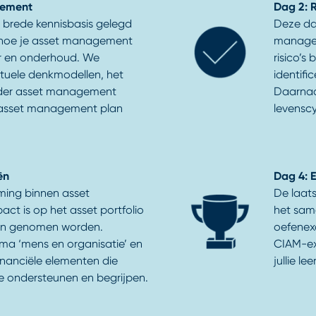
gement
Dag 2: R
 brede kennisbasis gelegd
Deze dag
 hoe je asset management
manager
eer en onderhoud. We
risico’s
tuele denkmodellen, het
identifi
lder asset management
Daarnaa
h asset management plan
levensc
ën
Dag 4: 
rming binnen asset
De laat
ct is op het asset portfolio
het sam
iten genomen worden.
oefenex
ema ‘mens en organisatie’ en
CIAM-ex
inanciële elementen die
jullie le
te ondersteunen en begrijpen.