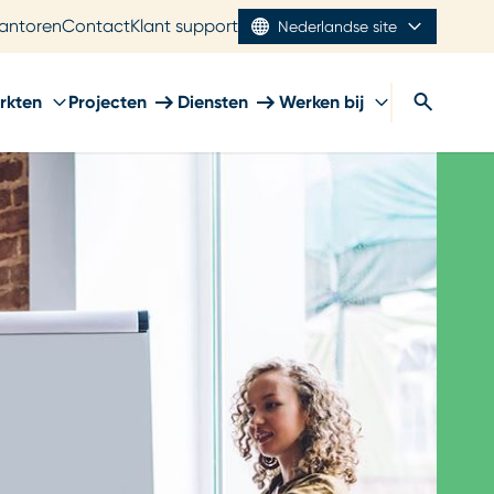
antoren
Contact
Klant support
Nederlandse site
rkten
Projecten
Diensten
Werken bij