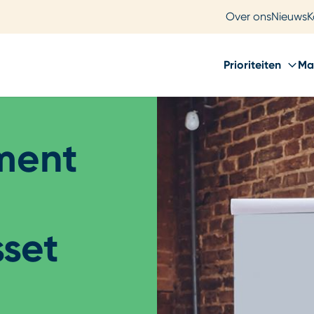
Over ons
Nieuws
K
Prioriteiten
Ma
ment
sset