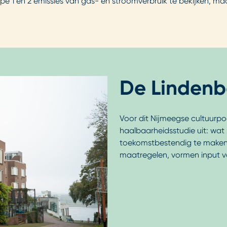
 1 en 2 emissies van gas- en stroomverbruik te bekijken, ma
De Lindenb
Voor dit Nijmeegse cultuurpo
haalbaarheidsstudie uit: wat
toekomstbestendig te maken? 
maatregelen, vormen input vo