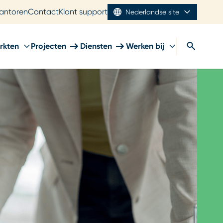
antoren
Contact
Klant support
Nederlandse site
rkten
Projecten
Diensten
Werken bij