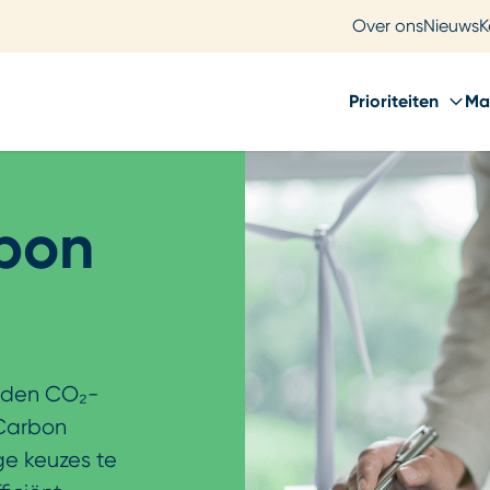
Over ons
Nieuws
K
Prioriteiten
Ma
rbon
onden CO₂-
 Carbon
e keuzes te