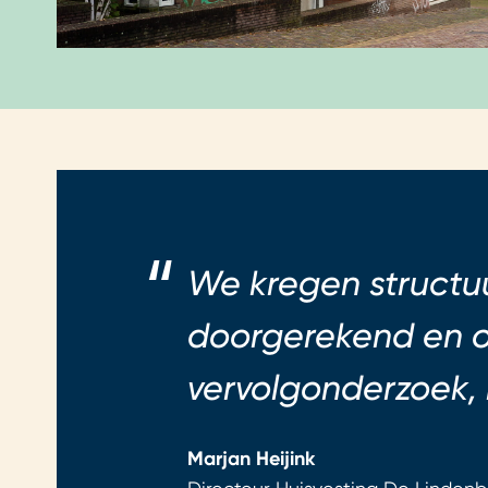
We kregen structuu
doorgerekend en o
vervolgonderzoek,
Marjan Heijink