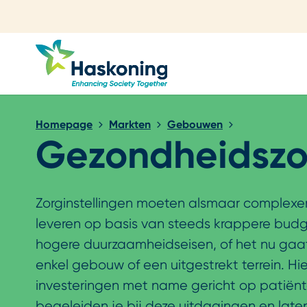
Sluiten
Homepage
Markten
Gebouwen
Gezondheidszo
Zorginstellingen moeten alsmaar complexer
leveren op basis van steeds krappere bud
hogere duurzaamheidseisen, of het nu ga
enkel gebouw of een uitgestrekt terrein. Hier
investeringen met name gericht op patiënt
begeleiden je bij deze uitdagingen en late