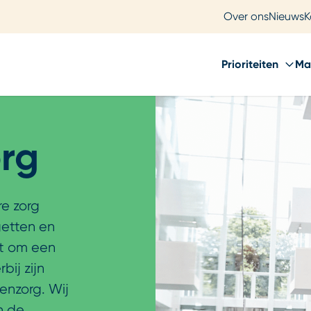
Over ons
Nieuws
K
Prioriteiten
Ma
rg
e zorg
getten en
at om een
bij zijn
enzorg. Wij
n de