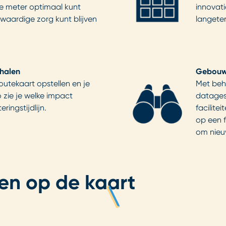
te meter optimaal kunt
innovati
gwaardige zorg kunt blijven
langeter
halen
Gebouw
utekaart opstellen en je
Met behu
 zie je welke impact
datages
ringstijdlijn.
facilite
op een 
om nieu
ten op de kaart