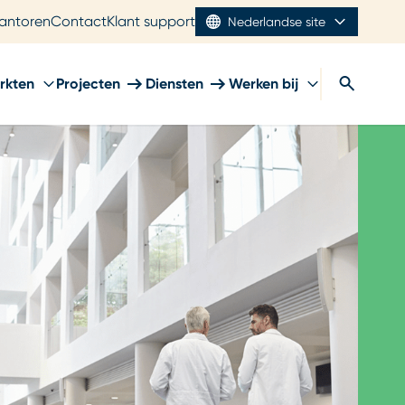
antoren
Contact
Klant support
Nederlandse site
rkten
Projecten
Diensten
Werken bij