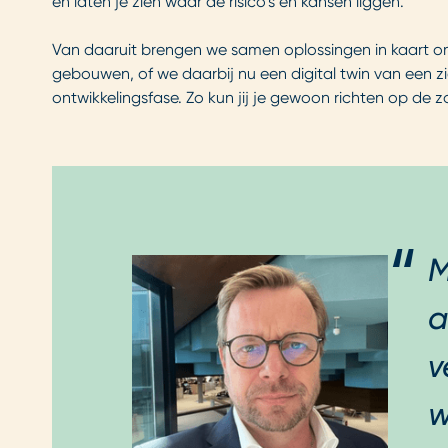
en laten je zien waar de risico's en kansen liggen.
Van daaruit brengen we samen oplossingen in kaart om 
gebouwen, of we daarbij nu een digital twin van een 
ontwikkelingsfase. Zo kun jij je gewoon richten op de z
M
a
v
w