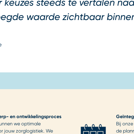
or keuzes steeds te vertalen na
egde waarde zichtbaar binnen
e
erp- en ontwikkelingsproces
Geïnteg
kunnen we optimale
Bij onze
 jouw zorglogistiek. We
de plan