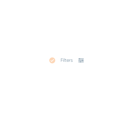
Contact
Disclaimer
Filters
Privacy
Rapporteer een kwetsbaarheid
Volg ons op social media