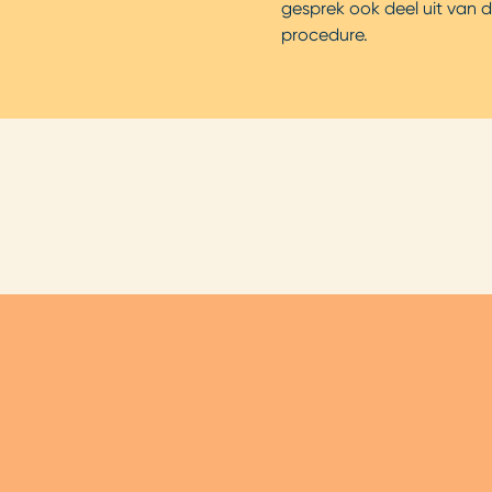
gesprek ook deel uit van 
procedure.
 dynamische samenwerking zorg
ilstaat; het advies van de één v