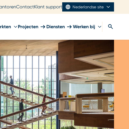
antoren
Contact
Klant support
Nederlandse site
rkten
Projecten
Diensten
Werken bij