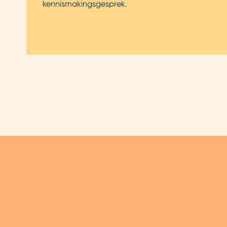
kennismakingsgesprek.
De
st