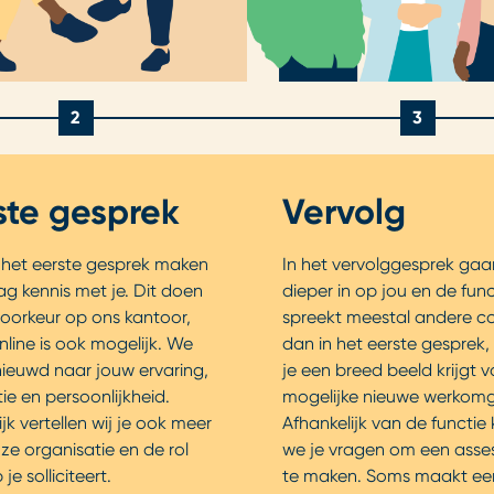
2
3
ste gesprek
Vervolg
 het eerste gesprek maken
In het vervolggesprek ga
g kennis met je. Dit doen
dieper in op jou en de func
voorkeur op ons kantoor,
spreekt meestal andere co
line is ook mogelijk. We
dan in het eerste gesprek,
nieuwd naar jouw ervaring,
je een breed beeld krijgt v
ie en persoonlijkheid.
mogelijke nieuwe werkomg
ijk vertellen wij je ook meer
Afhankelijk van de functie
ze organisatie en de rol
we je vragen om een ass
e solliciteert.
te maken. Soms maakt ee