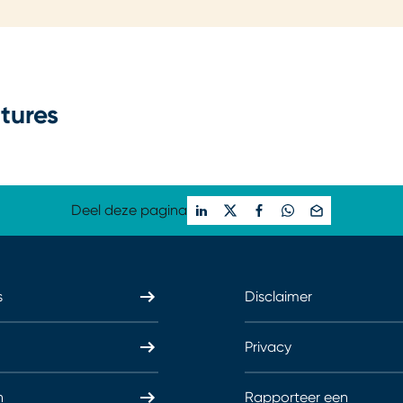
tures
Deel deze pagina
s
Disclaimer
Privacy
n
Rapporteer een