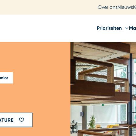
Over ons
Nieuws
K
Prioriteiten
Ma
unior
ATURE