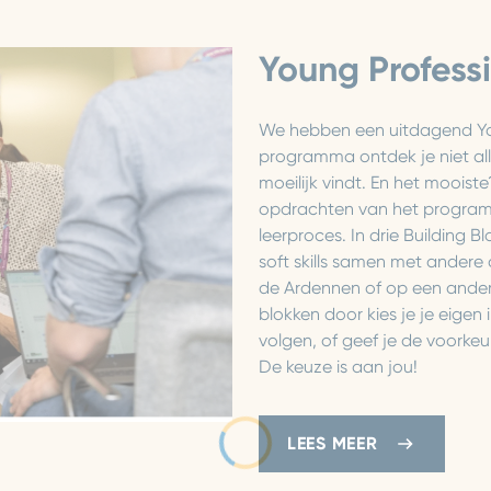
Young Profess
We hebben een uitdagend You
programma ontdek je niet all
moeilijk vindt. En het mooist
opdrachten van het programm
leerproces. In drie Building B
soft skills samen met andere 
de Ardennen of op een andere
blokken door kies je je eigen i
volgen, of geef je de voorke
De keuze is aan jou!
LEES MEER