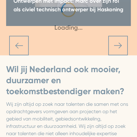
Ontwerpen met impact: Marc over zijn rol
als civiel technisch ontwerper bij Haskoning
Na een zoektocht langs verschillende werkgevers
Loading...
en opleidingen vond Marc zijn plek bij Haskoning.
De overstap naar ons was een bewuste keuze:
“Hier ben ik omringd door experts en krijg ik de
ruimte om mezelf te blijven ontwikkelen.”
Wil jij Nederland ook mooier,
duurzamer en
toekomstbestendiger maken?
Wij zijn altijd op zoek naar talenten die samen met ons
opdrachtgevers vormgeven aan projecten op het
gebied van mobiliteit, gebiedsontwikkeling,
infrastructuur en duurzaamheid. Wij zijn altijd op zoek
naar talenten die niet alleen inhoudelijke expertise