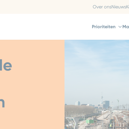
Over ons
Nieuws
K
Prioriteiten
Ma
de
n