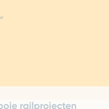
t!
oie railprojecten