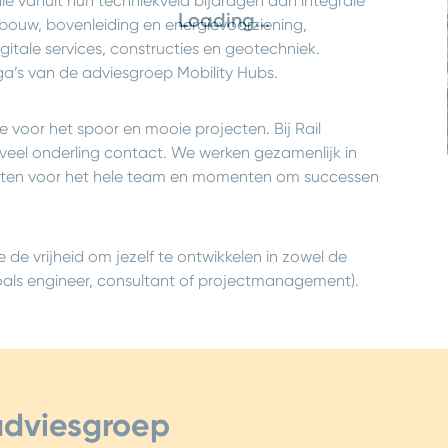
die vanuit hun techniekveld bijdragen aan integrale
Loading...
bouw, bovenleiding en energievoorziening,
digitale services, constructies en geotechniek.
a’s van de adviesgroep Mobility Hubs.
 voor het spoor en mooie projecten. Bij Rail
veel onderling contact. We werken gezamenlijk in
teiten voor het hele team en momenten om successen
je de vrijheid om jezelf te ontwikkelen in zowel de
(zoals engineer, consultant of projectmanagement).
adviesgroep