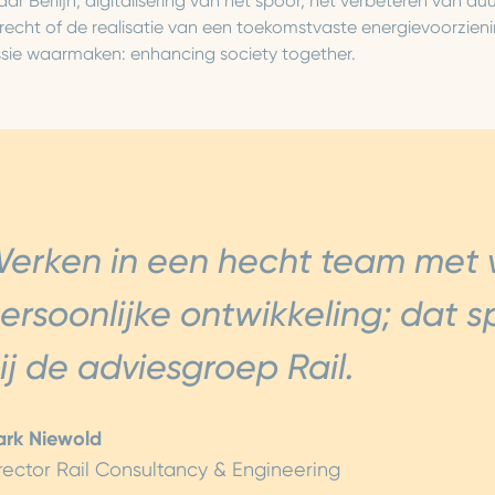
ar Berlijn, digitalisering van het spoor, het verbeteren van du
recht of de realisatie van een toekomstvaste energievoorzien
ssie waarmaken: enhancing society together.
erken in een hecht team met v
ersoonlijke ontwikkeling; dat 
ij de adviesgroep Rail.
rk Niewold
rector Rail Consultancy & Engineering