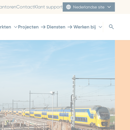
antoren
Contact
Klant support
Nederlandse site
rkten
Projecten
Diensten
Werken bij