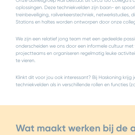
Onze adviesgroep Rail bestaat uit circa 150 collega’s 
oplossingen. Deze techniekvelden zijn baan- en spoor
treinbeveiliging, railverkeerstechniek, netwerkstudies, 
Stations en haltes worden ontworpen door onze colleg
We zijn een relatief jong team met een gedeelde passie
onderscheiden we ons door een informele cultuur met 
projectteams en organiseren regelmatig leuke activi
te vieren.
Klinkt dit voor jou ook interessant? Bij Haskoning krijg 
techniekvelden als in verschillende rollen en functies 
Wat maakt werken bij de 