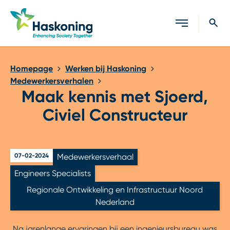
Sluiten
Homepage
Werken bij Haskoning
Medewerkersverhalen
Maak kennis met Sjoerd,
Civiel Constructeur
07-02-2024
Medewerkersverhaal
Engineers Specialists
Regionale Ontwikkeling en Infrastructuur Noord
Nederland
Na jarenlange ervaringen bij een ingenieursbureau was