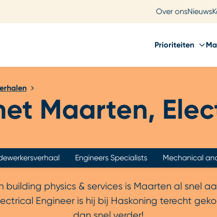
Over ons
Nieuws
K
Prioriteiten
Ma
erhalen
et Maarten, Elect
ewerkersverhaal
Engineers Specialists
Mechanical and 
uilding physics & services is Maarten al snel aa
ctrical Engineer is hij bij Haskoning terecht ge
dan snel verder!