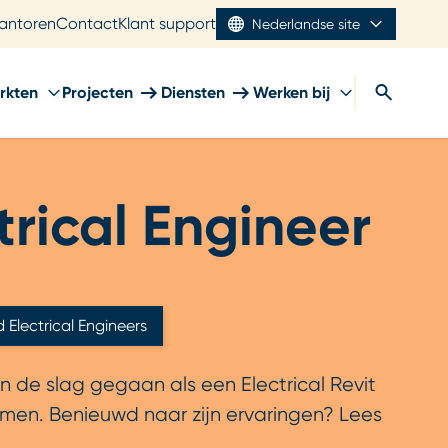
antoren
Contact
Klant support
Nederlandse site
rkten
Projecten
Diensten
Werken bij
rical Engineer
Electrical Engineers
n de slag gegaan als een Electrical Revit
komen. Benieuwd naar zijn ervaringen? Lees