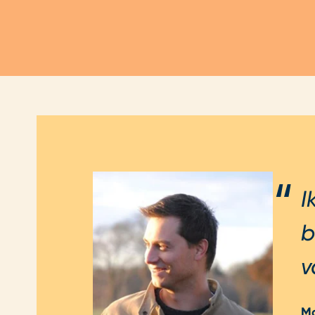
I
b
v
M