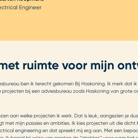
ectrical Engineer
et ruimte voor mijn ont
iesbureau ben ik terecht gekomen Bij Haskoning. Ik merk dat ik
 projecten bij een adviesbureau zoals Haskoning van grote omv
ezen aan welke projecten ik werk. Dat is leuk, aangezien je dus
 met mijn passies en ambities. Ik kies projecten uit die dicht bij
electrical engineering en dat spreekt mij erg aan. Met een be
r. Ik bereid bij wijze van spreken de ‘’strekker’’ voor waar 