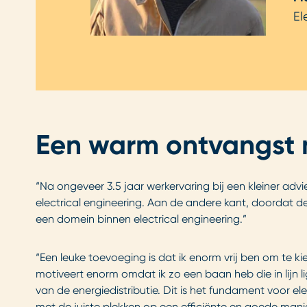
El
Een warm ontvangst m
“Na ongeveer 3.5 jaar werkervaring bij een kleiner adv
electrical engineering. Aan de andere kant, doordat de
een domein binnen electrical engineering.”
“Een leuke toevoeging is dat ik enorm vrij ben om te ki
motiveert enorm omdat ik zo een baan heb die in lijn ligt
van de energiedistributie. Dit is het fundament voor 
met de juiste plekken op een efficiënte en goede manie