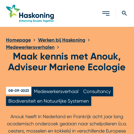
Sluiten
Homepage
Werken bij Haskoning
Medewerkersverhalen
Maak kennis met Anouk,
Adviseur Mariene Ecologie
08-09-2023
Medewerkersverhaal
Consultancy
Biodiversiteit en Natuurlijke Systemen
Anouk heeft in Nederland en Frankrijk acht jaar lang
academisch onderzoek gedaan naar schelpdieren (o.a.
oesters, mosselen en kokkels) in verschillende Europese