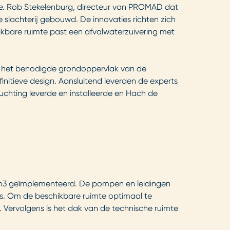
ie. Rob Stekelenburg, directeur van PROMAD dat
 slachterij gebouwd. De innovaties richten zich
ikbare ruimte past een afvalwaterzuivering met
as het benodigde grondoppervlak van de
initieve design. Aansluitend leverden de experts
chting leverde en installeerde en Hach de
0 m3 geïmplementeerd. De pompen en leidingen
t is. Om de beschikbare ruimte optimaal te
 Vervolgens is het dak van de technische ruimte