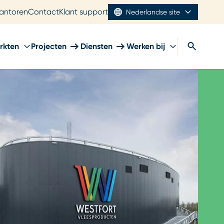
antoren
Contact
Klant support
Nederlandse site
rkten
Projecten
Diensten
Werken bij