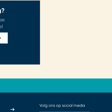
g?
ze
s!
Volg ons op social media