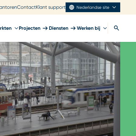
antoren
Contact
Klant support
Nederlandse site
rkten
Projecten
Diensten
Werken bij