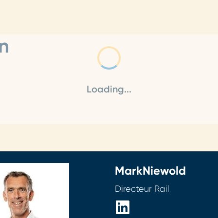
n
Loading...
Mark
Niewold
Directeur Rail