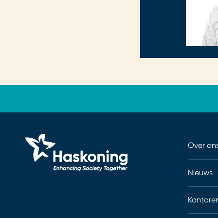
Over on
Nieuws
Kantore