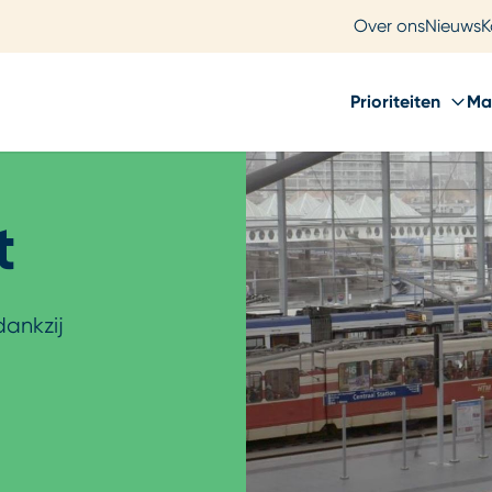
Over ons
Nieuws
K
Prioriteiten
Ma
t
dankzij