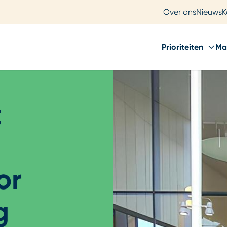
Over ons
Nieuws
K
Prioriteiten
Ma
t
or
g