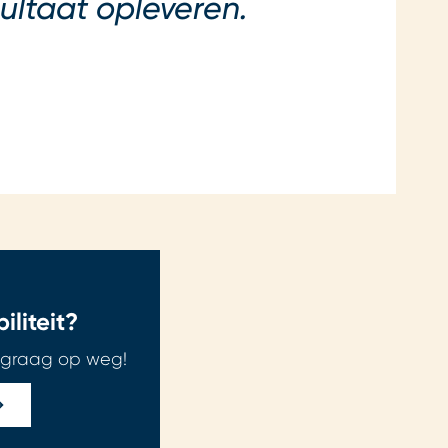
ltaat opleveren.
liteit?
 graag op weg!