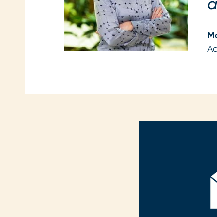
a
Ma
Ad