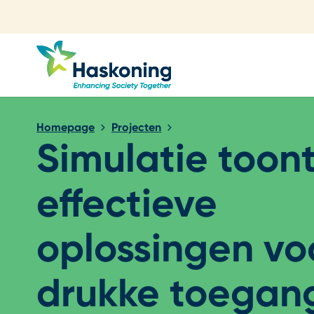
Sluiten
Homepage
Projecten
Simulatie toon
effectieve
oplossingen vo
drukke toegan