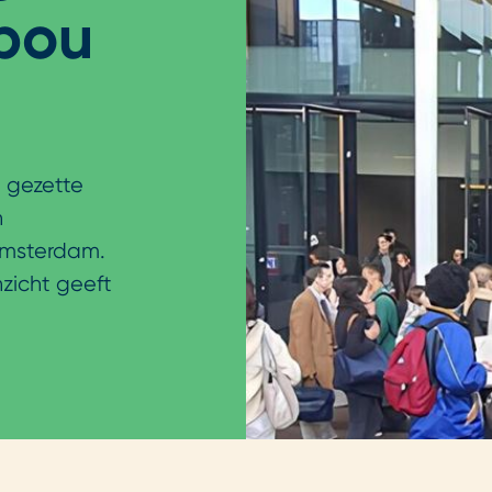
ebou
 gezette
n
Amsterdam.
zicht geeft