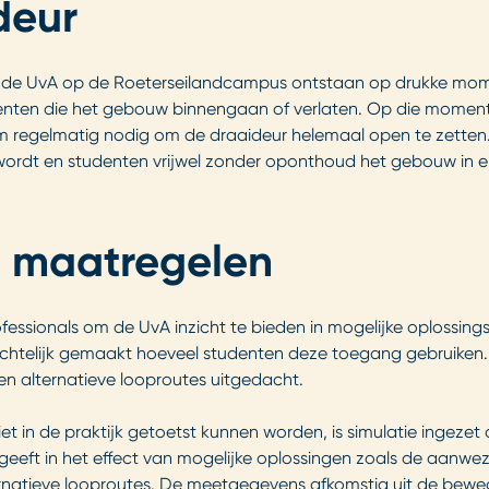
deur
de UvA op de Roeterseilandcampus ontstaan op drukke momen
tudenten die het gebouw binnengaan of verlaten. Op die mome
m regelmatig nodig om de draaideur helemaal open te zetten.
 wordt en studenten vrijwel zonder oponthoud het gebouw in e
ct maatregelen
essionals om de UvA inzicht te bieden in mogelijke oplossing
chtelijk gemaakt hoeveel studenten deze toegang gebruiken. H
en alternatieve looproutes uitgedacht.
t in de praktijk getoetst kunnen worden, is simulatie ingezet
geeft in het effect van mogelijke oplossingen zoals de aanwez
rnatieve looproutes. De meetgegevens afkomstig uit de beweg