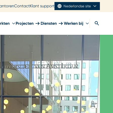
antoren
Contact
Klant support
Nederlandse site
rkten
Projecten
Diensten
Werken bij