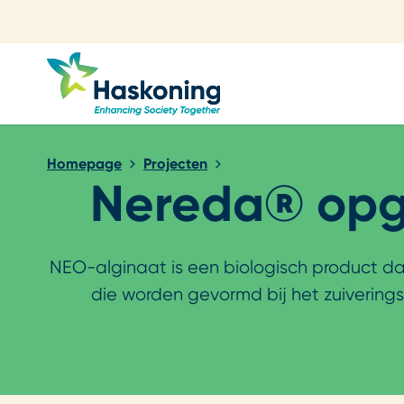
Sluiten
Homepage
Projecten
Nereda® opge
NEO-alginaat is een biologisch product dat
die worden gevormd bij het zuiveri