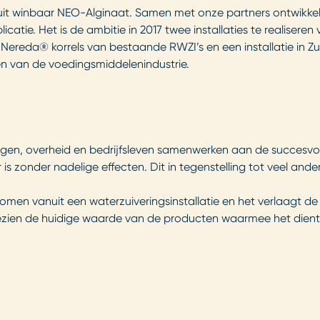
uit winbaar NEO-Alginaat. Samen met onze partners ontwikke
tie. Het is de ambitie in 2017 twee installaties te realisere
it Nereda® korrels van bestaande RWZI’s en een installatie i
n van de voedingsmiddelenindustrie.
lingen, overheid en bedrijfsleven samenwerken aan de succesvoll
is zonder nadelige effecten. Dit in tegenstelling tot veel and
omen vanuit een waterzuiveringsinstallatie en het verlaagt d
ezien de huidige waarde van de producten waarmee het dient