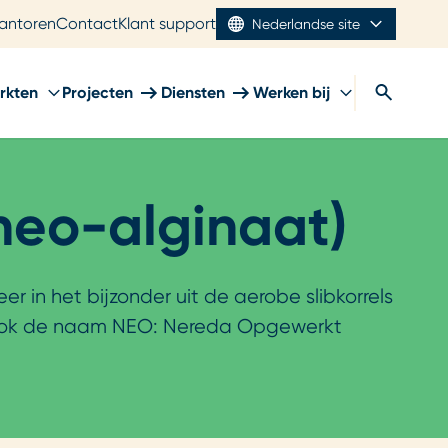
antoren
Contact
Klant support
Nederlandse site
rkten
Projecten
Diensten
Werken bij
neo-alginaat)
 in het bijzonder uit de aerobe slibkorrels
r ook de naam NEO: Nereda Opgewerkt