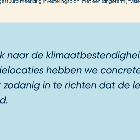
gestuurd meerjarig investeringsplan, met een langetermijnvisi
k naar de klimaatbestendighe
ielocaties hebben we concret
danig in te richten dat de le
d.