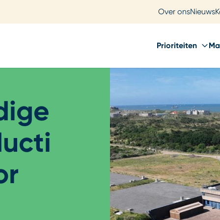
Over ons
Nieuws
K
Prioriteiten
Ma
dige
ucti
or