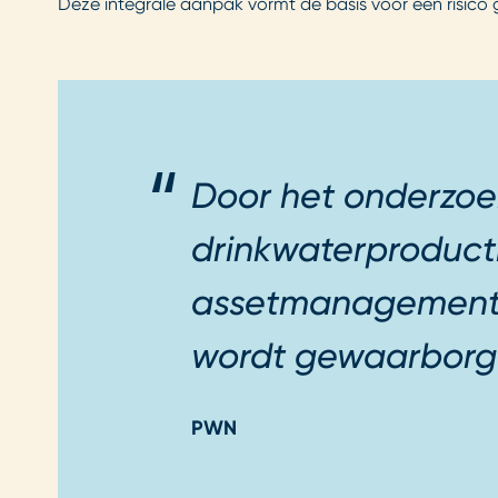
Deze integrale aanpak vormt de basis voor een risico 
Door het onderzoe
drinkwaterproduct
assetmanagement zo
wordt gewaarborg
PWN