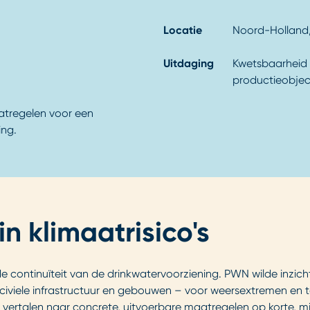
Locatie
Noord-Holland
Uitdaging
Kwetsbaarheid 
productieobjec
atregelen voor een
ing.
in klimaatrisico's
e continuïteit van de drinkwatervoorziening. PWN wilde inzich
, civiele infrastructuur en gebouwen – voor weersextremen en
e vertalen naar concrete, uitvoerbare maatregelen op korte, m