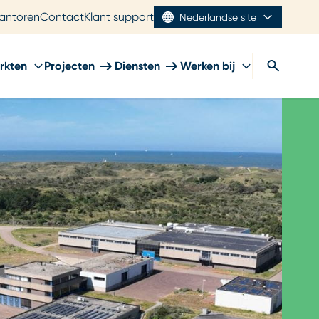
antoren
Contact
Klant support
Nederlandse site
rkten
Projecten
Diensten
Werken bij