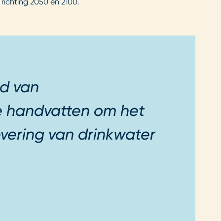
e richting 2050 en 2100.
id van
e handvatten om het
vering van drinkwater