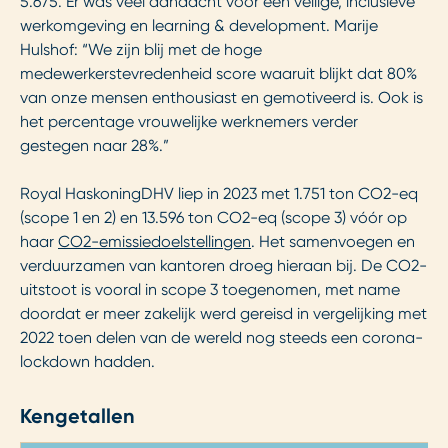
5.675. Er was veel aandacht voor een veilige, inclusieve
werkomgeving en learning & development. Marije
Hulshof: “We zijn blij met de hoge
medewerkerstevredenheid score waaruit blijkt dat 80%
van onze mensen enthousiast en gemotiveerd is. Ook is
het percentage vrouwelijke werknemers verder
gestegen naar 28%.”
Royal HaskoningDHV liep in 2023 met 1.751 ton CO2-eq
(scope 1 en 2) en 13.596 ton CO2-eq (scope 3) vóór op
haar
CO2-emissiedoelstellingen
. Het samenvoegen en
verduurzamen van kantoren droeg hieraan bij. De CO2-
uitstoot is vooral in scope 3 toegenomen, met name
doordat er meer zakelijk werd gereisd in vergelijking met
2022 toen delen van de wereld nog steeds een corona-
lockdown hadden.
Kengetallen