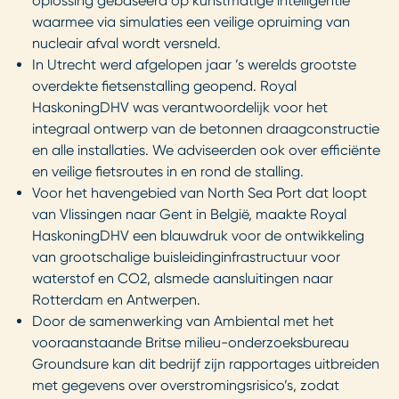
oplossing gebaseerd op kunstmatige intelligentie
waarmee via simulaties een veilige opruiming van
nucleair afval wordt versneld.
In Utrecht werd afgelopen jaar ’s werelds grootste
overdekte fietsenstalling geopend. Royal
HaskoningDHV was verantwoordelijk voor het
integraal ontwerp van de betonnen draagconstructie
en alle installaties. We adviseerden ook over efficiënte
en veilige fietsroutes in en rond de stalling.
Voor het havengebied van North Sea Port dat loopt
van Vlissingen naar Gent in België, maakte Royal
HaskoningDHV een blauwdruk voor de ontwikkeling
van grootschalige buisleidinginfrastructuur voor
waterstof en CO2, alsmede aansluitingen naar
Rotterdam en Antwerpen.
Door de samenwerking van Ambiental met het
vooraanstaande Britse milieu-onderzoeksbureau
Groundsure kan dit bedrijf zijn rapportages uitbreiden
met gegevens over overstromingsrisico’s, zodat