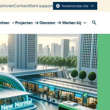
antoren
Contact
Klant support
Nederlandse site
rkten
Projecten
Diensten
Werken bij