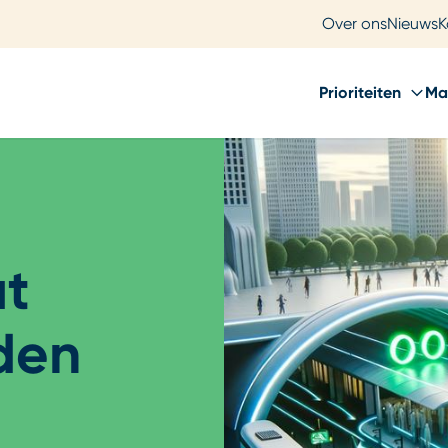
Over ons
Nieuws
K
Prioriteiten
Ma
t
iden