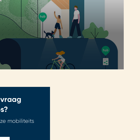
 vraag
bs?
e mobiliteits