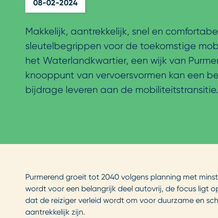
08-02-2024
Makkelijk, aantrekkelijk, snel en comfortabel
sleutelbegrippen voor de toekomstige mobil
het Waterlandkwartier, een wijk van Purme
knooppunt van vervoersvormen kan een bel
bijdrage leveren aan de mobiliteitstransitie
Purmerend groeit tot 2040 volgens planning met minst
wordt voor een belangrijk deel autovrij, de focus ligt o
dat de reiziger verleid wordt om voor duurzame en sc
aantrekkelijk zijn.