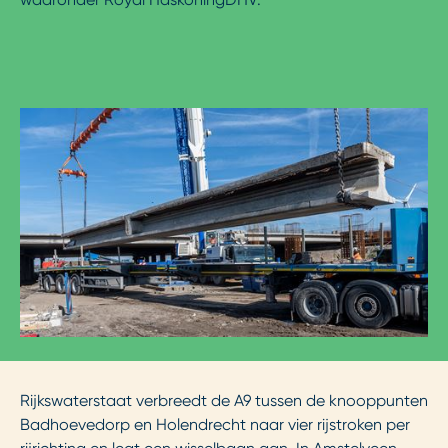
Rijkswaterstaat verbreedt de A9 tussen de knooppunten
Badhoevedorp en Holendrecht naar vier rijstroken per