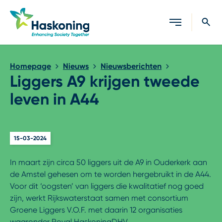
Sluiten
Homepage
Nieuws
Nieuwsberichten
Liggers A9 krijgen tweede
leven in A44
15-03-2024
In maart zijn circa 50 liggers uit de A9 in Ouderkerk aan
de Amstel gehesen om te worden hergebruikt in de A44.
Voor dit ‘oogsten’ van liggers die kwalitatief nog goed
zijn, werkt Rijkswaterstaat samen met consortium
Groene Liggers V.O.F. met daarin 12 organisaties
waaronder Royal HaskoningDHV.