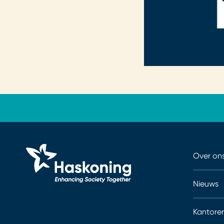
Over on
Nieuws
Kantore