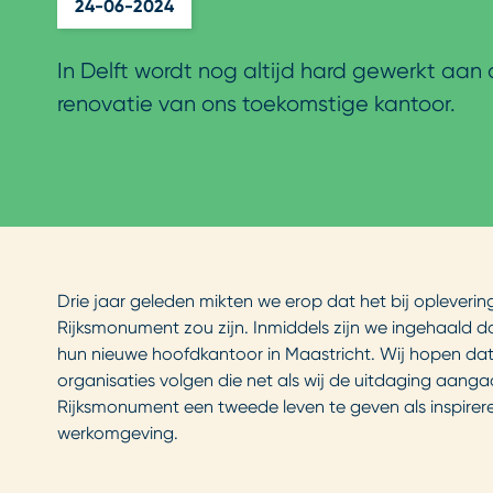
24-06-2024
In Delft wordt nog altijd hard gewerkt aa
renovatie van ons toekomstige kantoor.
Drie jaar geleden mikten we erop dat het bij oplevering
Rijksmonument zou zijn. Inmiddels zijn we ingehaald 
hun nieuwe hoofdkantoor in Maastricht. Wij hopen dat
organisaties volgen die net als wij de uitdaging aan
Rijksmonument een tweede leven te geven als inspire
werkomgeving.