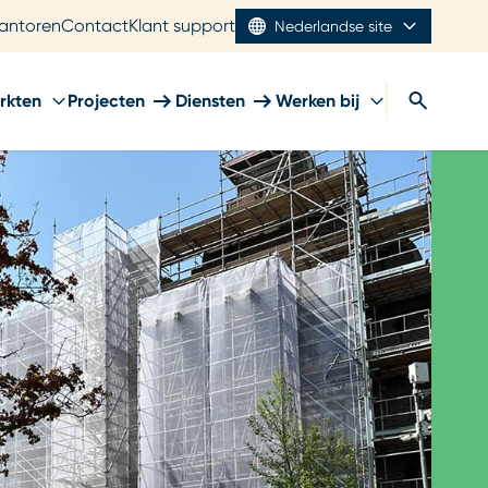
antoren
Contact
Klant support
Nederlandse site
rkten
Projecten
Diensten
Werken bij