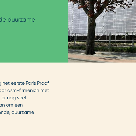
n de duurzame
 het eerste Paris Proof
door dsm-firmenich met
 er nog veel
gaan om een
rende, duurzame