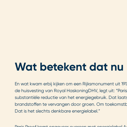
Wat betekent dat nu p
En wat kwam erbij kijken om een Rijksmonument uit 1912
de huisvesting van Royal HaskoningDHV, legt uit: “Pari
substantiële reductie van het energiegebruik. Dat laa
brandstoffen te vervangen door groen. Om toekomstbes
Dat is het slechts denkbare energielabel.”
Paris Proof komt ongeveer overeen met energielabel A