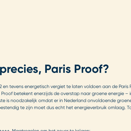
recies, Paris Proof?
 en tevens energetisch vergiet te laten voldoen aan de Paris P
s Proof betekent enerzijds de overstap naar groene energie – i
tste is noodzakelijk omdat er in Nederland onvoldoende groen
tendig te zijn moet dus echt het energieverbruik omlaag. To
++++. Maatregelen om het zover te krijgen: