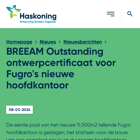
Sluiten
Homepage
Nieuws
Nieuwsberichten
BREEAM Outstanding
ontwerpcertificaat voor
Fugro's nieuwe
hoofdkantoor
08-03-2024
De eerste paal van het nieuwe 11.000m2 tellende Fugro
hoofdkantoor is geslagen; het startsein voor de bouw
van een compleet nieuw en duurzaam hoofdkantoor