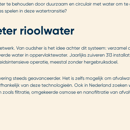
er te behouden door duurzaam en circulair met water om te 
es spelen in deze watertransitie?
eter rioolwater
twerk. Van oudsher is het idee achter dit systeem: verzamel af
verde water in oppervlaktewater. Jaarlijks zuiveren 313 installa
eidsintensieve operatie, meestal zonder hergebruiksdoel.
ering steeds geavanceerder. Het is zelfs mogelijk om afvalwat
n afhankelijk van deze technologieën. Ook in Nederland zoeke
zoals filtratie, omgekeerde osmose en nanofiltratie van afva