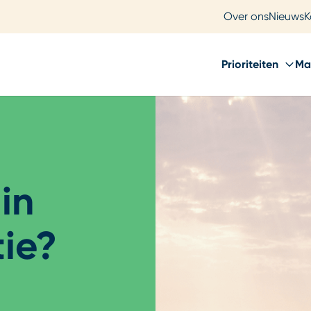
Over ons
Nieuws
K
Prioriteiten
Ma
in
tie?