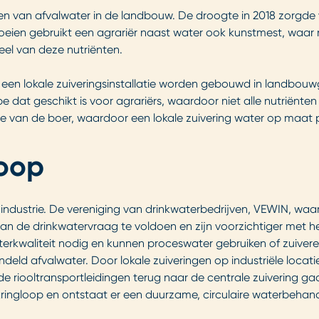
ten van afvalwater in de landbouw. De droogte in 2018 zorgde
en gebruikt een agrariër naast water ook kunstmest, waar nutri
veel van deze nutriënten.
 kan een lokale zuiveringsinstallatie worden gebouwd in landbo
pe dat geschikt is voor agrariërs, waardoor niet alle nutriën
 van de boer, waardoor een lokale zuivering water op maat 
loop
 industrie. De vereniging van drinkwaterbedrijven, VEWIN, waar
 de drinkwatervraag te voldoen en zijn voorzichtiger met het
terkwaliteit nodig en kunnen proceswater gebruiken of zuivere
ndeld afvalwater. Door lokale zuiveringen op industriële loca
a de riooltransportleidingen terug naar de centrale zuivering 
rkringloop en ontstaat er een duurzame, circulaire waterbehand