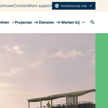
antoren
Contact
Klant support
Nederlandse site
rkten
Projecten
Diensten
Werken bij