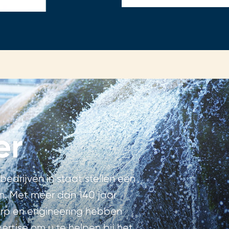
er
bedrijven in staat stellen een
n. Met meer dan 140 jaar
erp en engineering hebben
rtise om u te helpen bij het