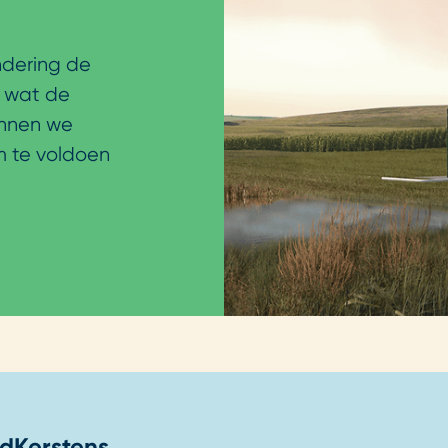
ndering de
, wat de
unnen we
m te voldoen
rd
Kerstens