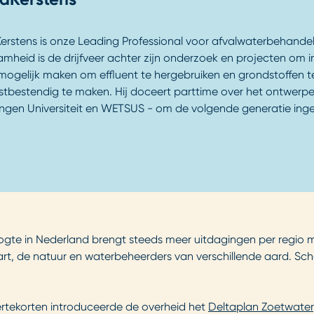
Kerstens is onze Leading Professional voor afvalwaterbehande
mheid is de drijfveer achter zijn onderzoek en projecten om 
 mogelijk maken om effluent te hergebruiken en grondstoffen t
tbestendig te maken. Hij doceert parttime over het ontwerpen
gen Universiteit en WETSUS - om de volgende generatie ingeni
oogte in Nederland brengt steeds meer uitdagingen per regio
t, de natuur en waterbeheerders van verschillende aard. Sc
tekorten introduceerde de overheid het
Deltaplan Zoetwater