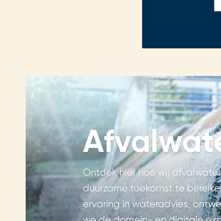
Afvalwat
Ontdek hier hoe wij afvalwater
duurzame toekomst te bereike
ervaring in wateradvies, ontw
we de domein- en digitale expe