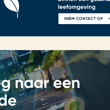
leefomgeving
NEEM CONTACT OP
g naar een
de