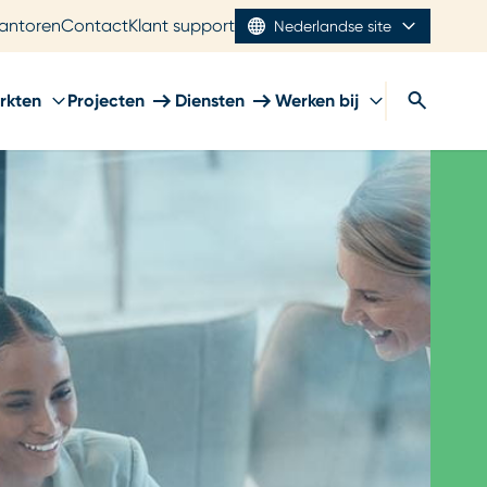
antoren
Contact
Klant support
Nederlandse site
rkten
Projecten
Diensten
Werken bij