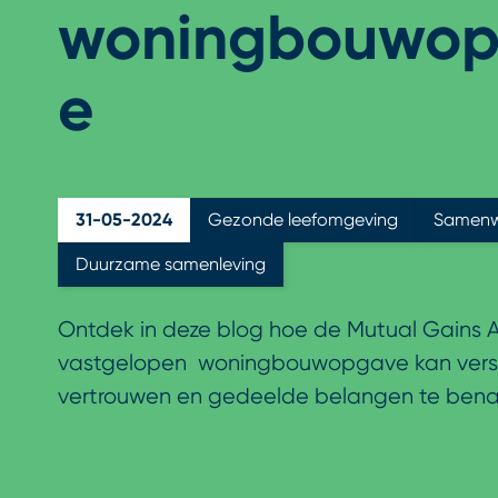
woningbouwo
e
31-05-2024
Gezonde leefomgeving
Samenw
Duurzame samenleving
Ontdek in deze blog hoe de Mutual Gains
vastgelopen woningbouwopgave kan versn
vertrouwen en gedeelde belangen te bena