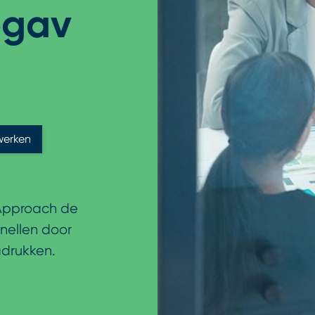
pgav
erken
 Approach de
ellen door
drukken.