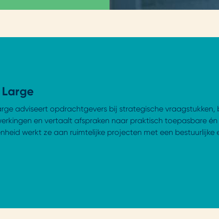
 Large
Large adviseert opdrachtgevers bij strategische vraagstukken
rkingen en vertaalt afspraken naar praktisch toepasbare én 
heid werkt ze aan ruimtelijke projecten met een bestuurlijke 