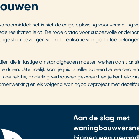
trouwen
ondermiddel: het is niet de enige oplossing voor versnellin
ede resultaten leidt. De rode draad voor succesvolle onderha
ettige sfeer te zorgen voor de realisatie van gedeelde belange
rtijen die in lastige omstandigheden moeten werken aan tra
r te duren. Uiteindelijk kom je juist sneller tot een betere dea
 de relatie, onderling vertrouwen gekweekt en je kent elkaar
samenwerking en elk volgend woningbouwproject met dezelfde
Aan de slag met
woningbouwversne
binnen een gezon