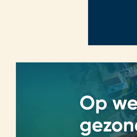
Op we
gezon