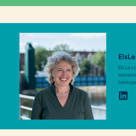
Els
Le
Els Le 
samenwe
bevlogen