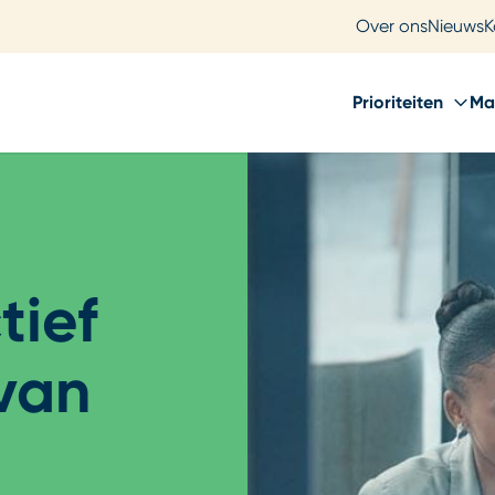
Over ons
Nieuws
K
Prioriteiten
Ma
tief
 van