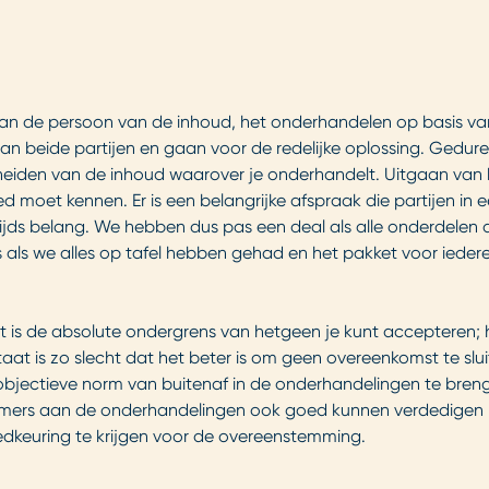
an de persoon van de inhoud, het onderhandelen op basis van
 van beide partijen en gaan voor de redelijke oplossing. Gedu
cheiden van de inhoud waarover je onderhandelt. Uitgaan van 
ed moet kennen. Er is een belangrijke afspraak die partijen 
ijds belang. We hebben dus pas een deal als alle onderdelen 
 als we alles op tafel hebben gehad en het pakket voor iedere
at is de absolute ondergrens van hetgeen je kunt accepteren;
at is zo slecht dat het beter is om geen overeenkomst te slu
 objectieve norm van buitenaf in de onderhandelingen te breng
nemers aan de onderhandelingen ook goed kunnen verdedigen b
dkeuring te krijgen voor de overeenstemming.