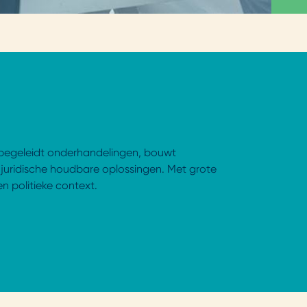
, begeleidt onderhandelingen, bouwt
juridische houdbare oplossingen. Met grote
en politieke context.