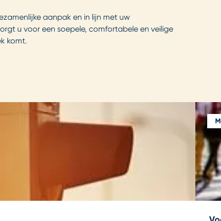
zamenlijke aanpak en in lijn met uw
orgt u voor een soepele, comfortabele en veilige
oek komt.
Mo
Vo