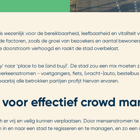
s wezenlijk voor de bereikbaarheid, leefbaarheid en vitalitei
de factoren, zoals de groei van bezoekers en aantal bewone
ele doorstroom verhoogd en raakt de stad overbelast.
y’ naar ‘place to be (and buy)’. De stad zou een mix moeten zi
verkeersstromen - voetgangers, fiets, (vracht-)auto, bestelb
aarbij alle betrokken partijen profijt hiervan ervaren.
g voor effectief crowd 
h er vrij en veilig kunnen verplaatsen. Door mensenstromen te 
n en naar een stad te regisseren en te managen, en zo een 