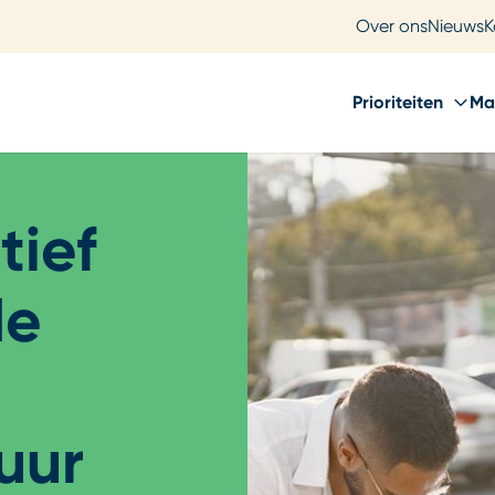
Over ons
Nieuws
K
Prioriteiten
Ma
tief
de
uur