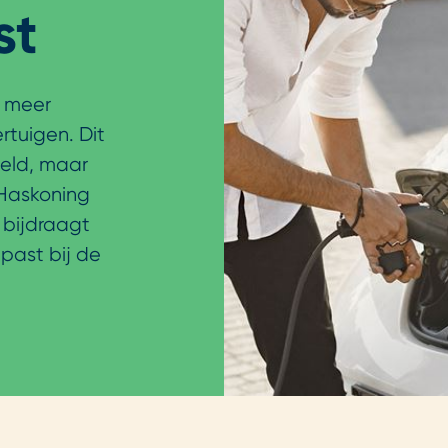
st
s meer
rtuigen. Dit
eeld, maar
 Haskoning
 bijdraagt
past bij de