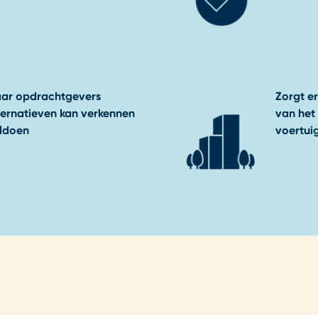
aar opdrachtgevers
Zorgt e
ternatieven kan verkennen
van het 
oldoen
voertui