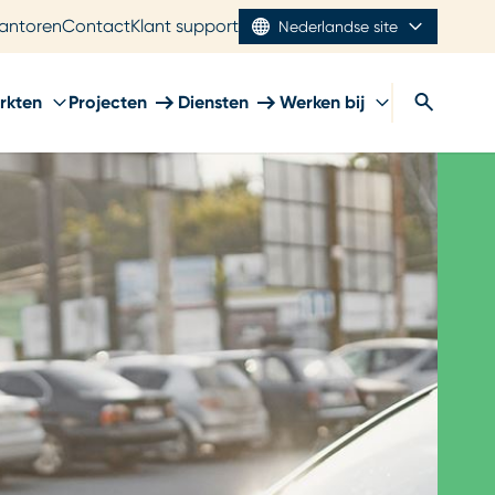
antoren
Contact
Klant support
Nederlandse site
rkten
Projecten
Diensten
Werken bij