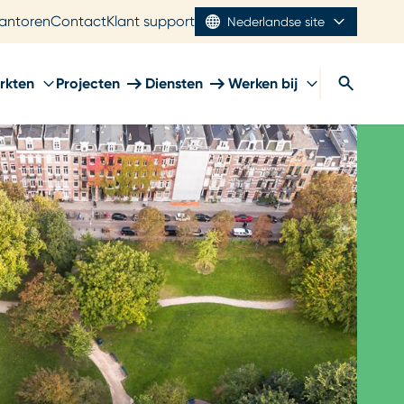
antoren
Contact
Klant support
Nederlandse site
rkten
Projecten
Diensten
Werken bij