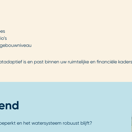
pes
io’s
en gebouwniveau
adaptief is en past binnen uw ruimtelijke en financiële kader
rend
beperkt en het watersysteem robuust blijft?