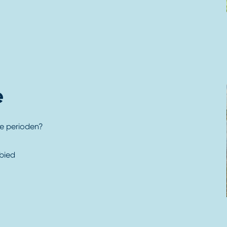
e
ge perioden?
ebied