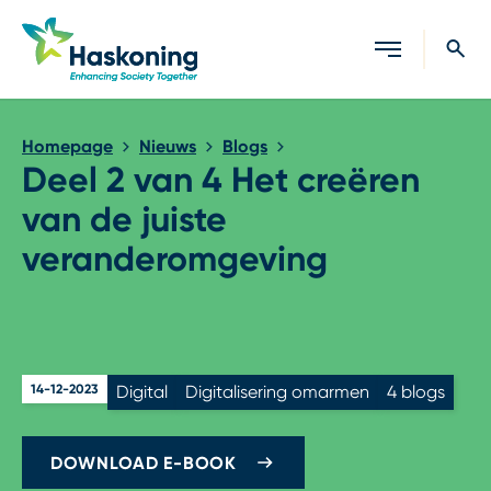
Sluiten
Homepage
Nieuws
Blogs
Deel 2 van 4 Het creëren
van de juiste
veranderomgeving
14-12-2023
Digital
Digitalisering omarmen
4 blogs
DOWNLOAD E-BOOK