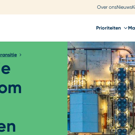
Over ons
Nieuws
K
Prioriteiten
Ma
ransitie
ie
 om
en