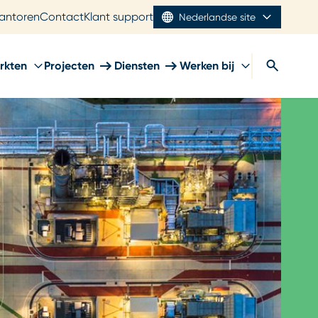
antoren
Contact
Klant support
Nederlandse site
rkten
Projecten
Diensten
Werken bij