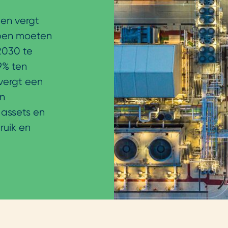
en vergt
ppen moeten
2030 te
9% ten
vergt een
en
 assets en
ruik en