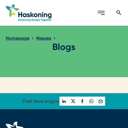
Sluiten
Homepage
Nieuws
Blogs
Loading...
Deel deze pagina