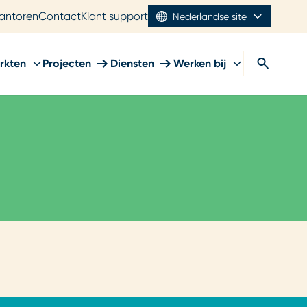
antoren
Contact
Klant support
Nederlandse site
rkten
Projecten
Diensten
Werken bij