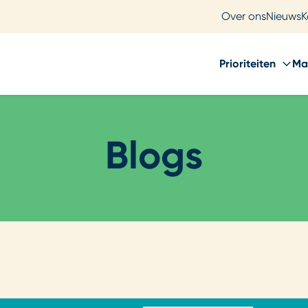
Over ons
Nieuws
K
Prioriteiten
Ma
Blogs
Loading...