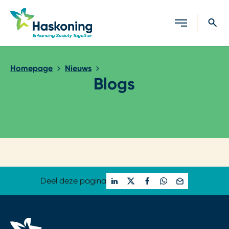
Sluiten
Homepage
Nieuws
Blogs
Loading...
Deel deze pagina