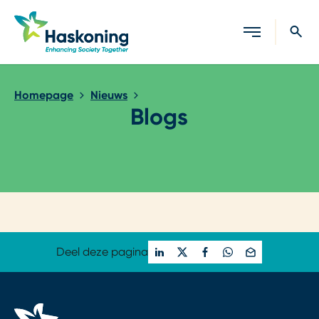
Sluiten
Homepage
Nieuws
Blogs
Loading...
Deel deze pagina